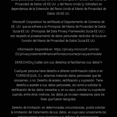
Privacidad de Datos UE-EE.UU. y del Reino Unido (y Gibraltar) en
dependencia de la Extensión del Reino Unido al Marco de Privacidad de
Datos UE-EE.UU.
Microsoft Corporation ha certificado al Departamento de Comercio de
EE. UU. que se adhiere a la Principios del Marco de Privacidad de Datos
Suiza-EE.UU. (Principios del Data Privacy Frameworks Suiza-EE.UU.)
con respecto al procesamiento de datos personales recibidos de Suiza en
función del Marco de Privacidad de Datos Suiza-EE.UU.
Información disponible en:
https://privacy.microsoft.com/es-
ES/privacystatement#maincaliforniaconsumerprivacyactmodule
DERECHOS«¿Cuáles son sus derechos al facilitarnos sus datos?»
Cualquier persona tiene derecho a obtener confirmación sobre si en
TORREVEQUIA, S.L. estamos tratando datos personales que les
conciernen, o no. Derecho de acceso, rectificación y supresión: Tiene
derecho a acceder a sus datos personales, así como a solicitar la
rectificación de los datos inexactos o, en su caso, solicitar su supresión
cuando, entre otros motivos, los datos ya no sean necesarios para los
fines que fueron recogidos.
Derecho de limitación: en determinadas circunstancias, podrá solicitar
la limitación del tratamiento de sus datos, en cuyo caso únicamente los
conservaremos para el ejercicio o la defensa de reclamaciones.