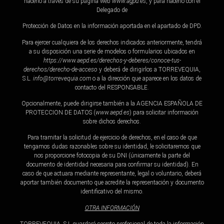
hacerlo a través de su página web
www.agpd.es
, y para hacerlo con el
Delegado de
Protección de Datos en la información aportada en el apartado de DPD.
Para ejercer cualquiera de los derechos indicados anteriormente, tendrá
a su disposición una serie de modelos o formularios ubicados en
https://www.aepd.es/derechos-y-deberes/conoce-
tus-
derechos/derecho-de-acceso
y deberá de dirigirlos a TORREVEQUIA,
S.L.
info@torrevequia
.
com
o a la dirección que aparece en los datos de
contacto del RESPONSABLE.
Opcionalmente, puede dirigirse también a la AGENCIA ESPAÑOLA DE
PROTECCION DE DATOS (
www.aepd.es
) para solicitar información
sobre dichos derechos.
Para tramitar la solicitud de ejercicio de derechos, en el caso de que
tengamos dudas razonables sobre su identidad, le solicitaremos que
nos proporcione fotocopia de su DNI (únicamente la parte del
documento de identidad necesaria para confirmar su identidad). En
caso de que actuara mediante representante, legal o voluntario, deberá
aportar también documento que acredite la representación y documento
identificativo del mismo.
OTRA INFORMACIÓN