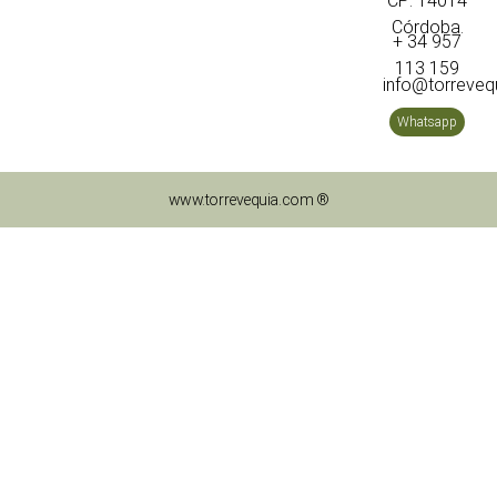
CP: 14014
Córdoba.
+ 34 957
113 159
info@torreveq
Whatsapp
www.torrevequia.com ®