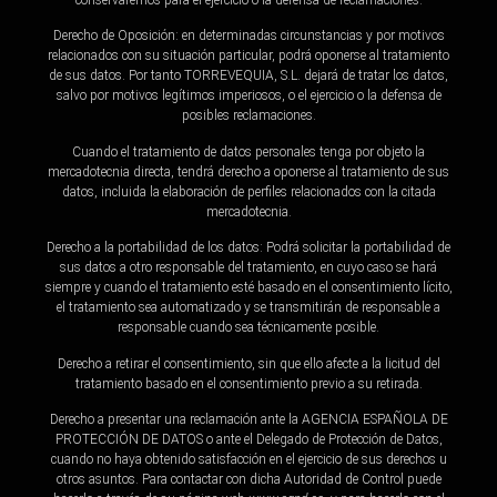
Derecho de Oposición: en determinadas circunstancias y por motivos
relacionados con su situación particular, podrá oponerse al tratamiento
de sus datos. Por tanto TORREVEQUIA, S.L. dejará de tratar los datos,
salvo por motivos legítimos imperiosos, o el ejercicio o la defensa de
posibles reclamaciones.
Cuando el tratamiento de datos personales tenga por objeto la
mercadotecnia directa, tendrá derecho a oponerse al tratamiento de sus
datos, incluida la elaboración de perfiles relacionados con la citada
mercadotecnia.
Derecho a la portabilidad de los datos: Podrá solicitar la portabilidad de
sus datos a otro responsable del tratamiento, en cuyo caso se hará
siempre y cuando el tratamiento esté basado en el consentimiento lícito,
el tratamiento sea automatizado y se transmitirán de responsable a
responsable cuando sea técnicamente posible.
Derecho a retirar el consentimiento, sin que ello afecte a la licitud del
tratamiento basado en el consentimiento previo a su retirada.
Derecho a presentar una reclamación ante la AGENCIA ESPAÑOLA DE
PROTECCIÓN DE DATOS o ante el Delegado de Protección de Datos,
cuando no haya obtenido satisfacción en el ejercicio de sus derechos u
otros asuntos. Para contactar con dicha Autoridad de Control puede