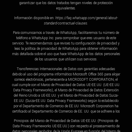
garantizar que los datos tratados tengan niveles de protección
equivalentes.
Información disponible en:
https://faq.whatsapp.com/general/about-
standard-contractual-clauses.
Para comunicarnos a través de WhatsApp, facilitaremos tu número de
teléfono a WhatsApp Inc. para comprobar que eres usuario de este
servicio. Te recomendamos que revises tu configuración de privacidad y
leas la política de privacidad de WhatsApp para obtener información
más detallada sobre el uso que hace WhatsApp de los datos personales
de los usuarios que utilizan sus servicios.
Transferencias Internacionales de Datos con garantías adecuadas
debido al uso del programa informático Microsoft Office 365 para alojar
correos electrónicos, perteneciente a MICROSOFT CORPORATION, el
cual cumple con el Marco de Privacidad de Datos UE-EE.UU. (UE-EE.UU.
Data Privacy Frameworks), el Marco de Privacidad de Datos Extensión
del Reino Unido a UE-EE.UU. y el Marco de Privacidad de Datos Suiza-
EE.UU. (Suiza-EE.UU. Data Privacy Frameworks) según lo establecido
por el Departamento de Comercio de EE.UU. Microsoft Corporation ha
certificado al Departamento de Comercio de EE. UU. que se adhiere a los
Principios del Marco de Privacidad de Datos UE-EE.UU. (Principios de
Data Privacy Frameworks UE-EE.UU.) con respecto al procesamiento de
datos personales recibidos de la Unión Europea en función del Marco de