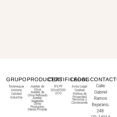
GRUPO
PRODUCTOS
CERTIFICADOS
LEGAL
CONTAC
Calle
Torrevequia
Aceites de
IFS PF
Aviso Legal
Oliva
Historia
SOHISTER-
Cookies
Gabriel
Aceites de
ECO
Calidad
Política de
Oliva Refinado
Privacidad
Industria
Ramos
Aceites
Términos y
Vegetales
Condiciones
Otros
Bejarano,
Productos
Marca Privada
248.