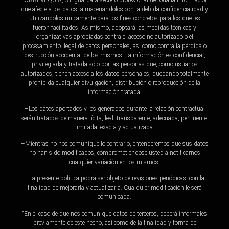
TORREVEQUIA, S.L.guardará secreto profesional de toda la información
que afecte a los datos, almacenándolos con la debida confidencialidad y
utilizándolos únicamente para los fines concretos para los que les
fueron facilitados. Asimismo, adoptará las medidas técnicas y
organizativas apropiadas contra el acceso no autorizado o el
procesamiento ilegal de datos personales, así como contra la pérdida o
destrucción accidental de los mismos. La información es confidencial,
privilegiada y tratada sólo por las personas que, como usuarios
autorizados, tienen acceso a los datos personales, quedando totalmente
prohibida cualquier divulgación, distribución o reproducción de la
información tratada.
–Los datos aportados y los generados durante la relación contractual
serán tratados de manera lícita, leal, transparente, adecuada, pertinente,
limitada, exacta y actualizada.
–Mientras no nos comunique lo contrario, entenderemos que sus datos
no han sido modificados, comprometiéndose usted a notificarnos
cualquier variación en los mismos.
–La presente política podrá ser objeto de revisiones periódicas, con la
finalidad de mejorarla y actualizarla. Cualquier modificación le será
comunicada.
“En el caso de que nos comunique datos de terceros, deberá informales
previamente de este hecho, así como de la finalidad y forma de