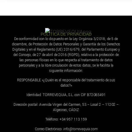
Política de Privacidad
POLÍTICA DE PRIVACIDAD
De conformidad con lo dispuesto en la Ley Orgánica 3/2018, de 5 de
diciembre, de Protección de Datos Personales y Garantía de los Derechos
Digitales y en el Reglamento (UE) 2016/679, del Parlamento Europeo y
del Consejo, de 27 de abril de 2016 (RGPD), relativo a la protección de
las personas físicas en lo que respecta al tratamiento de datos
personales y a la libre circulación de estos datos, se le facilita la
siguiente información:
RESPONSABLE «¿Quién es el responsable del tratamiento de sus
datos?»
Identidad: TORREVEQUIA, S.L. con CIF B72085491
Dirección postal: Avenida Virgen del Carmen, 53 – Local 2 – 11202 –
Algeciras, CÁDIZ
Teléfono: +34 957 113 159
Correo Electrónico:
info@torrevequia.com